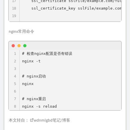
    ssl_certificate sslFile/example.com/ful
    ssl_certificate_key sslFile/example.com
    ssl_protocols TLSv1.2 TLSv1.3;

nginx常用命令
    ssl_ciphers HIGH:!aNULL:!MD5;

    # 安全防护配置（Block common exploits）

    add_header X-Frame-Options "SAMEORIGIN" a
# 检查nginx配置是否有错误

    add_header X-XSS-Protection "1; mode=bloc
nginx -t

    add_header X-Content-Type-Options "nosnif
    add_header Referrer-Policy "strict-origi
# nginx启动

    add_header Strict-Transport-Security "max
nginx

    # 主请求代理配置

# nginx重启

    location / {

nginx -s reload
        proxy_pass http://127.0.0.1:3001;  
本文转自：
wdnmlgbd笔记/博客
        proxy_http_version 1.1;

        proxy_set_header Host $host;    