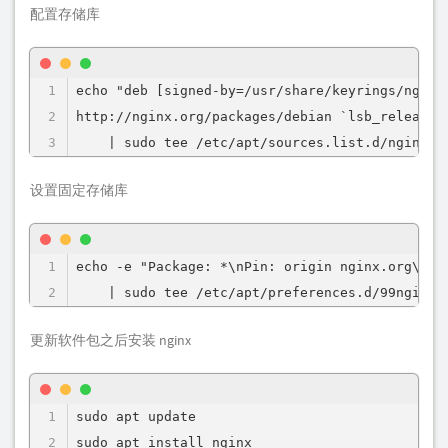
配置存储库
echo "deb [signed-by=/usr/share/keyrings/nginx-
http://nginx.org/packages/debian `lsb_release -
    | sudo tee /etc/apt/sources.list.d/nginx.l
设置固定存储库
echo -e "Package: *\nPin: origin nginx.org\nPin
    | sudo tee /etc/apt/preferences.d/99nginx
更新软件包之后安装 nginx
sudo apt update

sudo apt install nginx