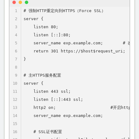
# 强制HTTP重定向到HTTPS（Force SSL）

server {

    listen 80;

    listen [::]:80;

    server_name exp.example.com;        # 改为
    return 301 https://$host$request_uri;  # 
}

# 主HTTPS服务配置

server {

    listen 443 ssl;

    listen [::]:443 ssl;

    http2 on;                      #开启http2支持
    server_name exp.example.com;

    # SSL证书配置
