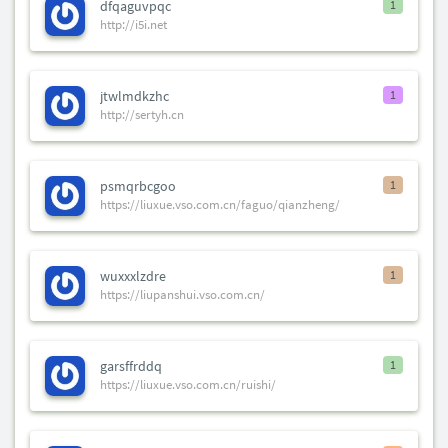
dfqaguvpqc
1
http://i5i.net
jtwlmdkzhc
1
http://sertyh.cn
psmqrbcgoo
1
https://liuxue.vso.com.cn/faguo/qianzheng/
wuxxxlzdre
1
https://liupanshui.vso.com.cn/
garsffrddq
1
https://liuxue.vso.com.cn/ruishi/