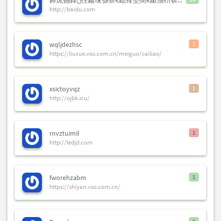
鍗庣撼鍏徃鍚堜綔寮€鎴锋墍闇€鏉愭枡锛熺數璇濆彿鐮?5587291507 寰俊STS5099
http://baidu.com
wqljdezhsc
1
https://liuxue.vso.com.cn/meiguo/cailiao/
xsictoyvqz
1
http://ojbk.icu/
rnvztuimil
1
http://ledjd.com
fworehzabm
1
https://shiyan.vso.com.cn/