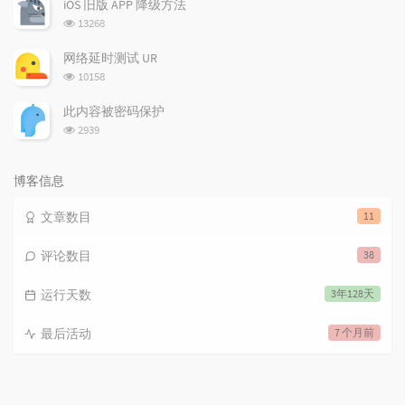
iOS 旧版 APP 降级方法
数:
浏
13268
览
次
网络延时测试 UR
数:
浏
10158
览
次
此内容被密码保护
数:
浏
2939
览
次
数:
博客信息
文章数目
11
评论数目
38
运行天数
3年128天
最后活动
7 个月前