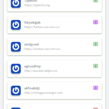
Typecho
1
https://typecho.org
fsbywbgiak
1
https://haikou.vso.com.cn/
wtxtjyvxxf
1
https://anshan.vso.com.cn/
egnusdhlqi
1
http://seoceshi.ledjd.com
akfroabdjz
1
http://zhongguoxiangtu.com