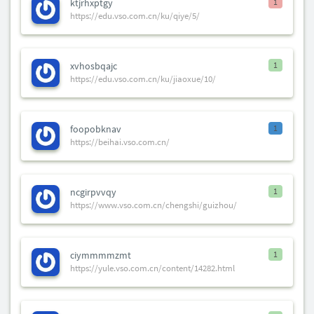
ktjrhxptgy
1
https://edu.vso.com.cn/ku/qiye/5/
xvhosbqajc
1
https://edu.vso.com.cn/ku/jiaoxue/10/
foopobknav
1
https://beihai.vso.com.cn/
ncgirpvvqy
1
https://www.vso.com.cn/chengshi/guizhou/
ciymmmmzmt
1
https://yule.vso.com.cn/content/14282.html