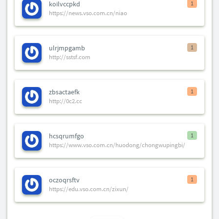
koilvccpkd
1
https://news.vso.com.cn/niao
ulrjmpgamb
1
http://sstsf.com
zbsactaefk
1
http://0c2.cc
hcsqrumfgo
1
https://www.vso.com.cn/huodong/chongwupingbi/
oczoqrsftv
1
https://edu.vso.com.cn/zixun/