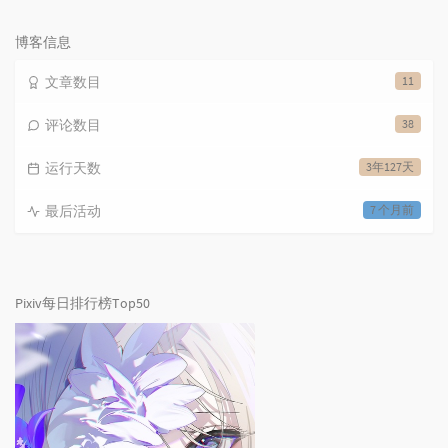
览
次
数:
博客信息
文章数目
11
评论数目
38
运行天数
3年127天
最后活动
7 个月前
Pixiv每日排行榜Top50