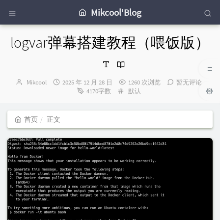
Mikcool'Blog
logvar弹幕搭建教程（喂饭版）
博
发
Mikcool
2025 年 12 月 28 日
1260 次浏览
暂无评论
主：
布
分
4170字数
默认
时
类：
间：
首页
正文