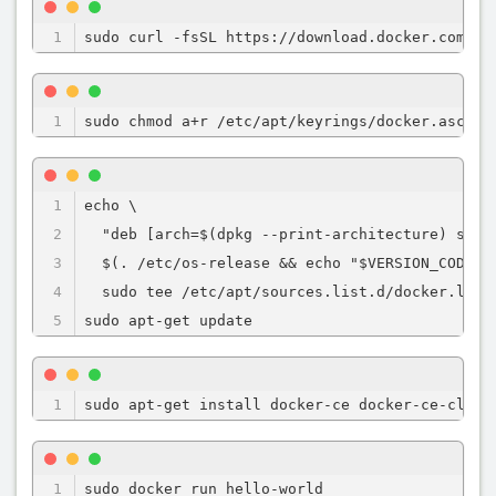
sudo curl -fsSL https://download.docker.com/li
sudo chmod a+r /etc/apt/keyrings/docker.asc
echo \

  "deb [arch=$(dpkg --print-architecture) sign
  $(. /etc/os-release && echo "$VERSION_CODENAM
  sudo tee /etc/apt/sources.list.d/docker.list 
sudo apt-get update
sudo apt-get install docker-ce docker-ce-cli c
sudo docker run hello-world