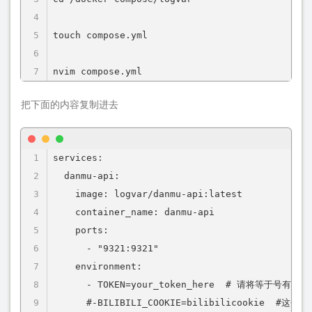
touch compose.yml

nvim compose.yml
把下面的内容复制进去
services:

  danmu-api:

    image: logvar/danmu-api:latest

    container_name: danmu-api

    ports:

      - "9321:9321"

    environment:

      - TOKEN=your_token_here  # 请将等于号
      #-BILIBILI_COOKIE=bilibilicook