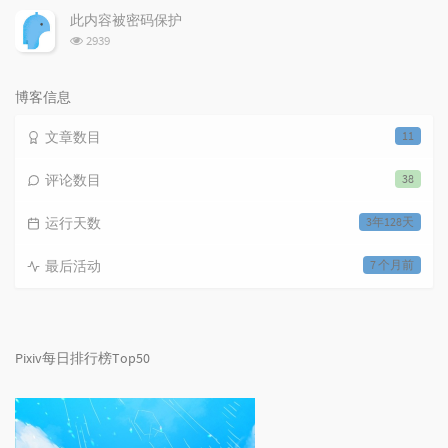
次
此内容被密码保护
数:
浏
2939
览
次
数:
博客信息
文章数目
11
评论数目
38
运行天数
3年128天
最后活动
7 个月前
Pixiv每日排行榜Top50