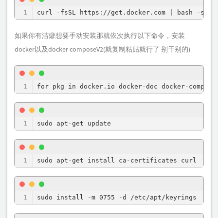
curl -fsSL https://get.docker.com | bash -s
如果你有洁癖想要手动安装那就依次执行以下命令，安装
docker以及docker composeV2(就复制粘贴就行了 别干别的)
for pkg in docker.io docker-doc docker-compose
sudo apt-get update
sudo apt-get install ca-certificates curl
sudo install -m 0755 -d /etc/apt/keyrings